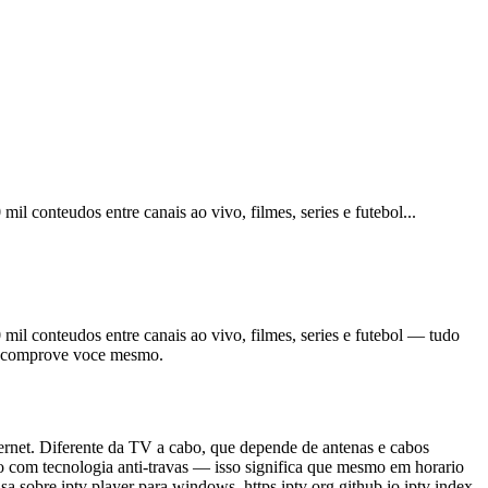
il conteudos entre canais ao vivo, filmes, series e futebol
...
mil conteudos entre canais ao vivo, filmes, series e futebol — tudo
s e comprove voce mesmo.
nternet. Diferente da TV a cabo, que depende de antenas e cabos
o com tecnologia anti-travas — isso significa que mesmo em horario
a sobre iptv player para windows, https iptv org github io iptv index