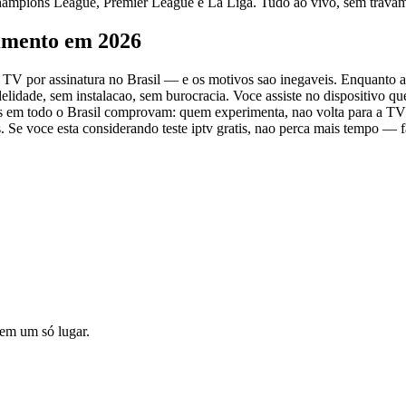
 Champions League, Premier League e La Liga. Tudo ao vivo, sem trava
nimento em 2026
a a TV por assinatura no Brasil — e os motivos sao inegaveis. Enquanto
lidade, sem instalacao, sem burocracia. Voce assiste no dispositivo q
os em todo o Brasil comprovam: quem experimenta, nao volta para a TV
s. Se voce esta considerando teste iptv gratis, nao perca mais tempo — 
o em um só lugar.