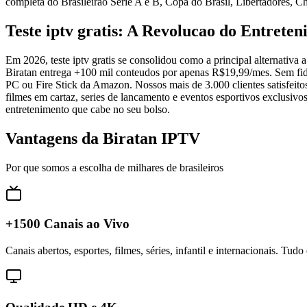
completa do Brasileirao Serie A e B, Copa do Brasil, Libertadores,
Teste iptv gratis: A Revolucao do Entrete
Em 2026, teste iptv gratis se consolidou como a principal alternativ
Biratan entrega +100 mil conteudos por apenas R$19,99/mes. Sem fide
PC ou Fire Stick da Amazon. Nossos mais de 3.000 clientes satisfeit
filmes em cartaz, series de lancamento e eventos esportivos exclusivo
entretenimento que cabe no seu bolso.
Vantagens da Biratan IPTV
Por que somos a escolha de milhares de brasileiros
+1500 Canais ao Vivo
Canais abertos, esportes, filmes, séries, infantil e internacionais. Tud