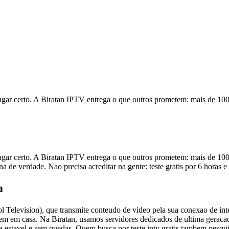
lugar certo. A Biratan IPTV entrega o que outros prometem: mais de 100 m
lugar certo. A Biratan IPTV entrega o que outros prometem: mais de 100 
a de verdade. Nao precisa acreditar na gente: teste gratis por 6 hora
a
col Television), que transmite conteudo de video pela sua conexao de i
 tem em casa. Na Biratan, usamos servidores dedicados de ultima geraca
a estavel e sem quedas. Quem busca por teste iptv gratis tambem pesquis