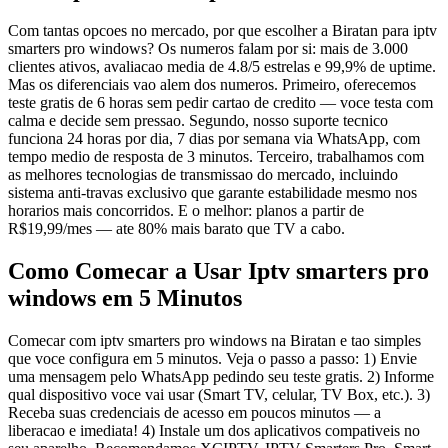
Com tantas opcoes no mercado, por que escolher a Biratan para iptv
smarters pro windows? Os numeros falam por si: mais de 3.000
clientes ativos, avaliacao media de 4.8/5 estrelas e 99,9% de uptime.
Mas os diferenciais vao alem dos numeros. Primeiro, oferecemos
teste gratis de 6 horas sem pedir cartao de credito — voce testa com
calma e decide sem pressao. Segundo, nosso suporte tecnico
funciona 24 horas por dia, 7 dias por semana via WhatsApp, com
tempo medio de resposta de 3 minutos. Terceiro, trabalhamos com
as melhores tecnologias de transmissao do mercado, incluindo
sistema anti-travas exclusivo que garante estabilidade mesmo nos
horarios mais concorridos. E o melhor: planos a partir de
R$19,99/mes — ate 80% mais barato que TV a cabo.
Como Comecar a Usar Iptv smarters pro
windows em 5 Minutos
Comecar com iptv smarters pro windows na Biratan e tao simples
que voce configura em 5 minutos. Veja o passo a passo: 1) Envie
uma mensagem pelo WhatsApp pedindo seu teste gratis. 2) Informe
qual dispositivo voce vai usar (Smart TV, celular, TV Box, etc.). 3)
Receba suas credenciais de acesso em poucos minutos — a
liberacao e imediata! 4) Instale um dos aplicativos compativeis no