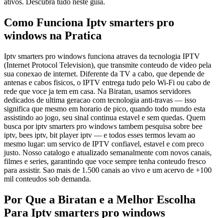
ativos. Descubra tudo neste guia.
Como Funciona Iptv smarters pro
windows na Pratica
Iptv smarters pro windows funciona atraves da tecnologia IPTV
(Internet Protocol Television), que transmite conteudo de video pela
sua conexao de internet. Diferente da TV a cabo, que depende de
antenas e cabos fisicos, o IPTV entrega tudo pelo Wi-Fi ou cabo de
rede que voce ja tem em casa. Na Biratan, usamos servidores
dedicados de ultima geracao com tecnologia anti-travas — isso
significa que mesmo em horario de pico, quando todo mundo esta
assistindo ao jogo, seu sinal continua estavel e sem quedas. Quem
busca por iptv smarters pro windows tambem pesquisa sobre bee
iptv, bees iptv, bit player iptv — e todos esses termos levam ao
mesmo lugar: um servico de IPTV confiavel, estavel e com preco
justo. Nosso catalogo e atualizado semanalmente com novos canais,
filmes e series, garantindo que voce sempre tenha conteudo fresco
para assistir. Sao mais de 1.500 canais ao vivo e um acervo de +100
mil conteudos sob demanda.
Por Que a Biratan e a Melhor Escolha
Para Iptv smarters pro windows