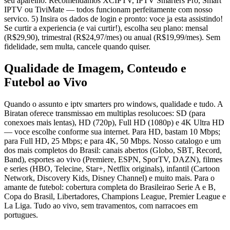
seu aparelho. Recomendamos XCIPTV, IPTV Smarters Pro, Smart
IPTV ou TiviMate — todos funcionam perfeitamente com nosso
servico. 5) Insira os dados de login e pronto: voce ja esta assistindo!
Se curtir a experiencia (e vai curtir!), escolha seu plano: mensal
(R$29,90), trimestral (R$24,97/mes) ou anual (R$19,99/mes). Sem
fidelidade, sem multa, cancele quando quiser.
Qualidade de Imagem, Conteudo e
Futebol ao Vivo
Quando o assunto e iptv smarters pro windows, qualidade e tudo. A
Biratan oferece transmissao em multiplas resolucoes: SD (para
conexoes mais lentas), HD (720p), Full HD (1080p) e 4K Ultra HD
— voce escolhe conforme sua internet. Para HD, bastam 10 Mbps;
para Full HD, 25 Mbps; e para 4K, 50 Mbps. Nosso catalogo e um
dos mais completos do Brasil: canais abertos (Globo, SBT, Record,
Band), esportes ao vivo (Premiere, ESPN, SporTV, DAZN), filmes
e series (HBO, Telecine, Star+, Netflix originals), infantil (Cartoon
Network, Discovery Kids, Disney Channel) e muito mais. Para o
amante de futebol: cobertura completa do Brasileirao Serie A e B,
Copa do Brasil, Libertadores, Champions League, Premier League e
La Liga. Tudo ao vivo, sem travamentos, com narracoes em
portugues.