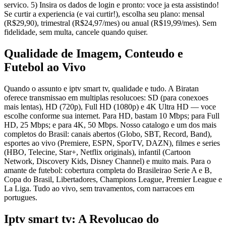
servico. 5) Insira os dados de login e pronto: voce ja esta assistindo!
Se curtir a experiencia (e vai curtir!), escolha seu plano: mensal
(R$29,90), trimestral (R$24,97/mes) ou anual (R$19,99/mes). Sem
fidelidade, sem multa, cancele quando quiser.
Qualidade de Imagem, Conteudo e
Futebol ao Vivo
Quando o assunto e iptv smart tv, qualidade e tudo. A Biratan
oferece transmissao em multiplas resolucoes: SD (para conexoes
mais lentas), HD (720p), Full HD (1080p) e 4K Ultra HD — voce
escolhe conforme sua internet. Para HD, bastam 10 Mbps; para Full
HD, 25 Mbps; e para 4K, 50 Mbps. Nosso catalogo e um dos mais
completos do Brasil: canais abertos (Globo, SBT, Record, Band),
esportes ao vivo (Premiere, ESPN, SporTV, DAZN), filmes e series
(HBO, Telecine, Star+, Netflix originals), infantil (Cartoon
Network, Discovery Kids, Disney Channel) e muito mais. Para o
amante de futebol: cobertura completa do Brasileirao Serie A e B,
Copa do Brasil, Libertadores, Champions League, Premier League e
La Liga. Tudo ao vivo, sem travamentos, com narracoes em
portugues.
Iptv smart tv: A Revolucao do