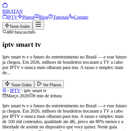
BIRA
TAN
IPTV
Planos
Blog
Tutoriais
Contato
Teste Grátis
480
buscas/mês
iptv smart tv
Iptv smart tv e o futuro do entretenimento no Brasil — e esse futuro
ja chegou. Em 2026, milhoes de brasileiros trocaram a TV a cabo
por IPTV e nunca mais olharam para tras. A razao e simples: mais
de
...
Teste Grátis
Ver Planos
IPTV
iptv smart tv
Março 2026
8 min de leitura
Iptv smart tv e o futuro do entretenimento no Brasil — e esse futuro
ja chegou. Em 2026, milhoes de brasileiros trocaram a TV a cabo
por IPTV e nunca mais olharam para tras. A razao e simples: mais
de 100 mil conteudos, qualidade ate 4K, preco ate 80% menor e a
liberdade de assistir no dispositivo que voce quiser. Neste guia