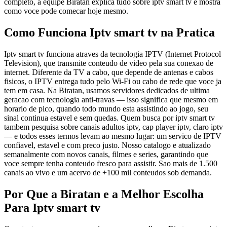
completo, a equipe Biratan explica tudo sobre iptv smart tv e mostra
como voce pode comecar hoje mesmo.
Como Funciona Iptv smart tv na Pratica
Iptv smart tv funciona atraves da tecnologia IPTV (Internet Protocol
Television), que transmite conteudo de video pela sua conexao de
internet. Diferente da TV a cabo, que depende de antenas e cabos
fisicos, o IPTV entrega tudo pelo Wi-Fi ou cabo de rede que voce ja
tem em casa. Na Biratan, usamos servidores dedicados de ultima
geracao com tecnologia anti-travas — isso significa que mesmo em
horario de pico, quando todo mundo esta assistindo ao jogo, seu
sinal continua estavel e sem quedas. Quem busca por iptv smart tv
tambem pesquisa sobre canais adultos iptv, cap player iptv, claro iptv
— e todos esses termos levam ao mesmo lugar: um servico de IPTV
confiavel, estavel e com preco justo. Nosso catalogo e atualizado
semanalmente com novos canais, filmes e series, garantindo que
voce sempre tenha conteudo fresco para assistir. Sao mais de 1.500
canais ao vivo e um acervo de +100 mil conteudos sob demanda.
Por Que a Biratan e a Melhor Escolha
Para Iptv smart tv