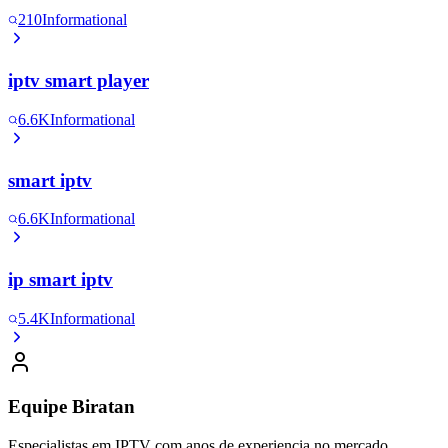
210
Informational
iptv smart player
6.6K
Informational
smart iptv
6.6K
Informational
ip smart iptv
5.4K
Informational
Equipe Biratan
Especialistas em IPTV com anos de experiencia no mercado