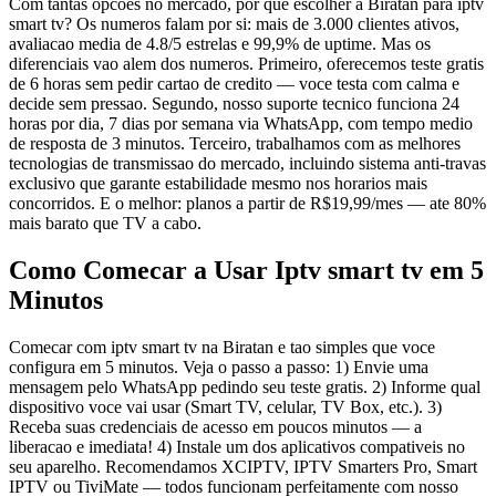
Com tantas opcoes no mercado, por que escolher a Biratan para iptv
smart tv? Os numeros falam por si: mais de 3.000 clientes ativos,
avaliacao media de 4.8/5 estrelas e 99,9% de uptime. Mas os
diferenciais vao alem dos numeros. Primeiro, oferecemos teste gratis
de 6 horas sem pedir cartao de credito — voce testa com calma e
decide sem pressao. Segundo, nosso suporte tecnico funciona 24
horas por dia, 7 dias por semana via WhatsApp, com tempo medio
de resposta de 3 minutos. Terceiro, trabalhamos com as melhores
tecnologias de transmissao do mercado, incluindo sistema anti-travas
exclusivo que garante estabilidade mesmo nos horarios mais
concorridos. E o melhor: planos a partir de R$19,99/mes — ate 80%
mais barato que TV a cabo.
Como Comecar a Usar Iptv smart tv em 5
Minutos
Comecar com iptv smart tv na Biratan e tao simples que voce
configura em 5 minutos. Veja o passo a passo: 1) Envie uma
mensagem pelo WhatsApp pedindo seu teste gratis. 2) Informe qual
dispositivo voce vai usar (Smart TV, celular, TV Box, etc.). 3)
Receba suas credenciais de acesso em poucos minutos — a
liberacao e imediata! 4) Instale um dos aplicativos compativeis no
seu aparelho. Recomendamos XCIPTV, IPTV Smarters Pro, Smart
IPTV ou TiviMate — todos funcionam perfeitamente com nosso