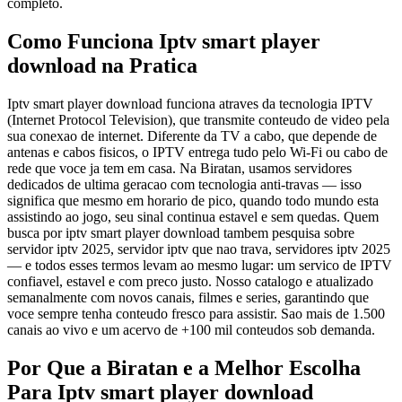
completo.
Como Funciona Iptv smart player
download na Pratica
Iptv smart player download funciona atraves da tecnologia IPTV
(Internet Protocol Television), que transmite conteudo de video pela
sua conexao de internet. Diferente da TV a cabo, que depende de
antenas e cabos fisicos, o IPTV entrega tudo pelo Wi-Fi ou cabo de
rede que voce ja tem em casa. Na Biratan, usamos servidores
dedicados de ultima geracao com tecnologia anti-travas — isso
significa que mesmo em horario de pico, quando todo mundo esta
assistindo ao jogo, seu sinal continua estavel e sem quedas. Quem
busca por iptv smart player download tambem pesquisa sobre
servidor iptv 2025, servidor iptv que nao trava, servidores iptv 2025
— e todos esses termos levam ao mesmo lugar: um servico de IPTV
confiavel, estavel e com preco justo. Nosso catalogo e atualizado
semanalmente com novos canais, filmes e series, garantindo que
voce sempre tenha conteudo fresco para assistir. Sao mais de 1.500
canais ao vivo e um acervo de +100 mil conteudos sob demanda.
Por Que a Biratan e a Melhor Escolha
Para Iptv smart player download