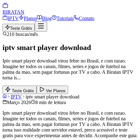
BIRA
TAN
IPTV
Planos
Blog
Tutoriais
Contato
Teste Grátis
210
buscas/mês
iptv smart player download
Iptv smart player download virou febre no Brasil, e com razao.
Imagine ter todos os canais, filmes, series e jogos de futebol na
palma da mao, sem pagar fortunas por TV a cabo. A Biratan IPTV
torna is
...
Teste Grátis
Ver Planos
IPTV
iptv smart player download
Março 2026
8 min de leitura
Iptv smart player download virou febre no Brasil, e com razao.
Imagine ter todos os canais, filmes, series e jogos de futebol na
palma da mao, sem pagar fortunas por TV a cabo. A Biratan IPTV
torna isso realidade com servidor estavel, preco acessivel e teste
gratis para voce experimentar antes de decidir. Acompanhe este guia