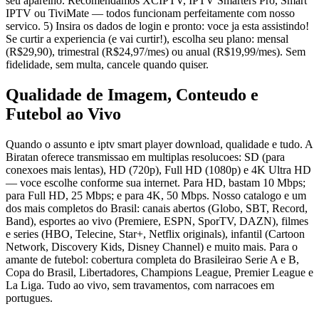
seu aparelho. Recomendamos XCIPTV, IPTV Smarters Pro, Smart
IPTV ou TiviMate — todos funcionam perfeitamente com nosso
servico. 5) Insira os dados de login e pronto: voce ja esta assistindo!
Se curtir a experiencia (e vai curtir!), escolha seu plano: mensal
(R$29,90), trimestral (R$24,97/mes) ou anual (R$19,99/mes). Sem
fidelidade, sem multa, cancele quando quiser.
Qualidade de Imagem, Conteudo e
Futebol ao Vivo
Quando o assunto e iptv smart player download, qualidade e tudo. A
Biratan oferece transmissao em multiplas resolucoes: SD (para
conexoes mais lentas), HD (720p), Full HD (1080p) e 4K Ultra HD
— voce escolhe conforme sua internet. Para HD, bastam 10 Mbps;
para Full HD, 25 Mbps; e para 4K, 50 Mbps. Nosso catalogo e um
dos mais completos do Brasil: canais abertos (Globo, SBT, Record,
Band), esportes ao vivo (Premiere, ESPN, SporTV, DAZN), filmes
e series (HBO, Telecine, Star+, Netflix originals), infantil (Cartoon
Network, Discovery Kids, Disney Channel) e muito mais. Para o
amante de futebol: cobertura completa do Brasileirao Serie A e B,
Copa do Brasil, Libertadores, Champions League, Premier League e
La Liga. Tudo ao vivo, sem travamentos, com narracoes em
portugues.