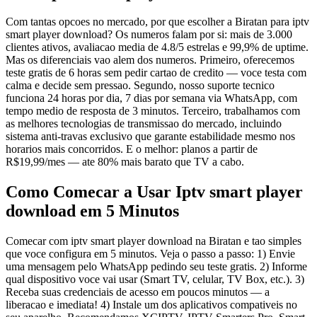
Com tantas opcoes no mercado, por que escolher a Biratan para iptv
smart player download? Os numeros falam por si: mais de 3.000
clientes ativos, avaliacao media de 4.8/5 estrelas e 99,9% de uptime.
Mas os diferenciais vao alem dos numeros. Primeiro, oferecemos
teste gratis de 6 horas sem pedir cartao de credito — voce testa com
calma e decide sem pressao. Segundo, nosso suporte tecnico
funciona 24 horas por dia, 7 dias por semana via WhatsApp, com
tempo medio de resposta de 3 minutos. Terceiro, trabalhamos com
as melhores tecnologias de transmissao do mercado, incluindo
sistema anti-travas exclusivo que garante estabilidade mesmo nos
horarios mais concorridos. E o melhor: planos a partir de
R$19,99/mes — ate 80% mais barato que TV a cabo.
Como Comecar a Usar Iptv smart player
download em 5 Minutos
Comecar com iptv smart player download na Biratan e tao simples
que voce configura em 5 minutos. Veja o passo a passo: 1) Envie
uma mensagem pelo WhatsApp pedindo seu teste gratis. 2) Informe
qual dispositivo voce vai usar (Smart TV, celular, TV Box, etc.). 3)
Receba suas credenciais de acesso em poucos minutos — a
liberacao e imediata! 4) Instale um dos aplicativos compativeis no