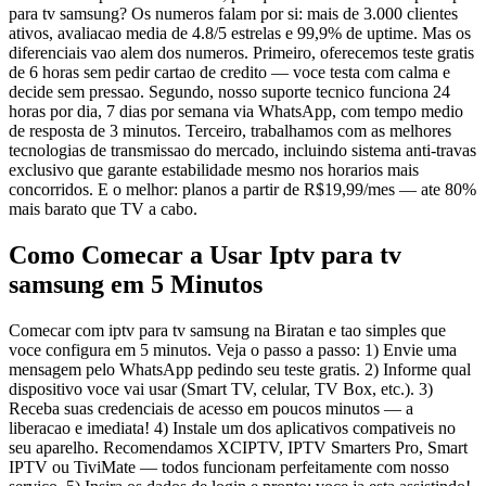
para tv samsung? Os numeros falam por si: mais de 3.000 clientes
ativos, avaliacao media de 4.8/5 estrelas e 99,9% de uptime. Mas os
diferenciais vao alem dos numeros. Primeiro, oferecemos teste gratis
de 6 horas sem pedir cartao de credito — voce testa com calma e
decide sem pressao. Segundo, nosso suporte tecnico funciona 24
horas por dia, 7 dias por semana via WhatsApp, com tempo medio
de resposta de 3 minutos. Terceiro, trabalhamos com as melhores
tecnologias de transmissao do mercado, incluindo sistema anti-travas
exclusivo que garante estabilidade mesmo nos horarios mais
concorridos. E o melhor: planos a partir de R$19,99/mes — ate 80%
mais barato que TV a cabo.
Como Comecar a Usar Iptv para tv
samsung em 5 Minutos
Comecar com iptv para tv samsung na Biratan e tao simples que
voce configura em 5 minutos. Veja o passo a passo: 1) Envie uma
mensagem pelo WhatsApp pedindo seu teste gratis. 2) Informe qual
dispositivo voce vai usar (Smart TV, celular, TV Box, etc.). 3)
Receba suas credenciais de acesso em poucos minutos — a
liberacao e imediata! 4) Instale um dos aplicativos compativeis no
seu aparelho. Recomendamos XCIPTV, IPTV Smarters Pro, Smart
IPTV ou TiviMate — todos funcionam perfeitamente com nosso