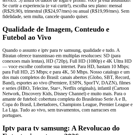
servico. 5) Insira os dados de login e pronto: voce ja esta assistindo!
Se curtir a experiencia (e vai curtir!), escolha seu plano: mensal
(R$29,90), trimestral (R$24,97/mes) ou anual (R$19,99/mes). Sem
fidelidade, sem multa, cancele quando quiser.
Qualidade de Imagem, Conteudo e
Futebol ao Vivo
Quando o assunto e iptv para tv samsung, qualidade e tudo. A
Biratan oferece transmissao em multiplas resolucoes: SD (para
conexoes mais lentas), HD (720p), Full HD (1080p) e 4K Ultra HD
— voce escolhe conforme sua internet. Para HD, bastam 10 Mbps;
para Full HD, 25 Mbps; e para 4K, 50 Mbps. Nosso catalogo e um
dos mais completos do Brasil: canais abertos (Globo, SBT, Record,
Band), esportes ao vivo (Premiere, ESPN, SporTV, DAZN), filmes
e series (HBO, Telecine, Star+, Netflix originals), infantil (Cartoon
Network, Discovery Kids, Disney Channel) e muito mais. Para o
amante de futebol: cobertura completa do Brasileirao Serie A e B,
Copa do Brasil, Libertadores, Champions League, Premier League e
La Liga. Tudo ao vivo, sem travamentos, com narracoes em
portugues.
Iptv para tv samsung: A Revolucao do