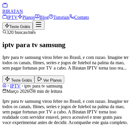
BIRA
TAN
IPTV
Planos
Blog
Tutoriais
Contato
Teste Grátis
320
buscas/mês
iptv para tv samsung
Iptv para tv samsung virou febre no Brasil, e com razao. Imagine ter
todos os canais, filmes, series e jogos de futebol na palma da mao,
sem pagar fortunas por TV a cabo. A Biratan IPTV torna isso rea
...
Teste Grátis
Ver Planos
IPTV
iptv para tv samsung
Março 2026
8 min de leitura
Iptv para tv samsung virou febre no Brasil, e com razao. Imagine ter
todos os canais, filmes, series e jogos de futebol na palma da mao,
sem pagar fortunas por TV a cabo. A Biratan IPTV torna isso
realidade com servidor estavel, preco acessivel e teste gratis para
voce experimentar antes de decidir. Acompanhe este guia completo.