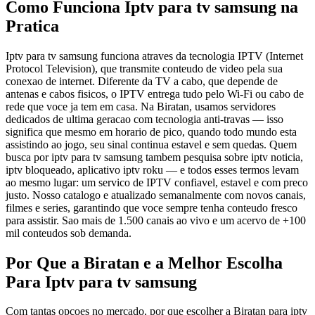
Como Funciona Iptv para tv samsung na
Pratica
Iptv para tv samsung funciona atraves da tecnologia IPTV (Internet
Protocol Television), que transmite conteudo de video pela sua
conexao de internet. Diferente da TV a cabo, que depende de
antenas e cabos fisicos, o IPTV entrega tudo pelo Wi-Fi ou cabo de
rede que voce ja tem em casa. Na Biratan, usamos servidores
dedicados de ultima geracao com tecnologia anti-travas — isso
significa que mesmo em horario de pico, quando todo mundo esta
assistindo ao jogo, seu sinal continua estavel e sem quedas. Quem
busca por iptv para tv samsung tambem pesquisa sobre iptv noticia,
iptv bloqueado, aplicativo iptv roku — e todos esses termos levam
ao mesmo lugar: um servico de IPTV confiavel, estavel e com preco
justo. Nosso catalogo e atualizado semanalmente com novos canais,
filmes e series, garantindo que voce sempre tenha conteudo fresco
para assistir. Sao mais de 1.500 canais ao vivo e um acervo de +100
mil conteudos sob demanda.
Por Que a Biratan e a Melhor Escolha
Para Iptv para tv samsung
Com tantas opcoes no mercado, por que escolher a Biratan para iptv