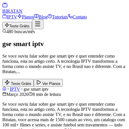
BIRA
TAN
IPTV
Planos
Blog
Tutoriais
Contato
Teste Grátis
480
buscas/mês
gse smart iptv
Se voce ouviu falar sobre gse smart iptv e quer entender como
funciona, esta no artigo certo. A tecnologia IPTV transformou a
forma como o mundo assiste TV, e no Brasil nao e diferente. Com a
Biratan,
...
Teste Grátis
Ver Planos
IPTV
gse smart iptv
Março 2026
8 min de leitura
Se voce ouviu falar sobre gse smart iptv e quer entender como
funciona, esta no artigo certo. A tecnologia IPTV transformou a
forma como o mundo assiste TV, e no Brasil nao e diferente. Com a
Biratan, voce acessa mais de 1500 canais ao vivo, um catalogo com
100 mil+ filmes e series, e assiste futebol sem travamentos — tudo