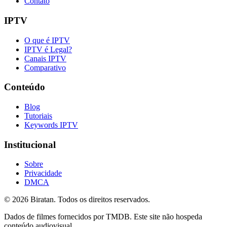
Contato
IPTV
O que é IPTV
IPTV é Legal?
Canais IPTV
Comparativo
Conteúdo
Blog
Tutoriais
Keywords IPTV
Institucional
Sobre
Privacidade
DMCA
©
2026
Biratan. Todos os direitos reservados.
Dados de filmes fornecidos por TMDB. Este site não hospeda
conteúdo audiovisual.