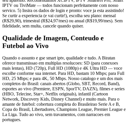
seu aparelho. Recomendamos XCIPTV, IPTV Smarters Pro, Smart
IPTV ou TiviMate — todos funcionam perfeitamente com nosso
servico. 5) Insira os dados de login e pronto: voce ja esta assistindo!
Se curtir a experiencia (e vai curtir!), escolha seu plano: mensal
(R$29,90), trimestral (R$24,97/mes) ou anual (R$19,99/mes). Sem
fidelidade, sem multa, cancele quando quiser.
Qualidade de Imagem, Conteudo e
Futebol ao Vivo
Quando o assunto e gse smart iptv, qualidade e tudo. A Biratan
oferece transmissao em multiplas resolucoes: SD (para conexoes
mais lentas), HD (720p), Full HD (1080p) e 4K Ultra HD — voce
escolhe conforme sua internet. Para HD, bastam 10 Mbps; para Full
HD, 25 Mbps; e para 4K, 50 Mbps. Nosso catalogo e um dos mais
completos do Brasil: canais abertos (Globo, SBT, Record, Band),
esportes ao vivo (Premiere, ESPN, SporTV, DAZN), filmes e series
(HBO, Telecine, Star+, Netflix originals), infantil (Cartoon
Network, Discovery Kids, Disney Channel) e muito mais. Para o
amante de futebol: cobertura completa do Brasileirao Serie A e B,
Copa do Brasil, Libertadores, Champions League, Premier League e
La Liga. Tudo ao vivo, sem travamentos, com narracoes em
portugues.