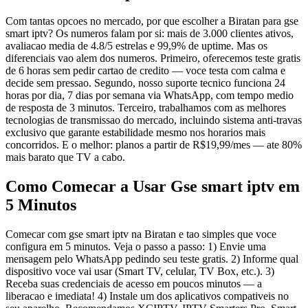
Com tantas opcoes no mercado, por que escolher a Biratan para gse
smart iptv? Os numeros falam por si: mais de 3.000 clientes ativos,
avaliacao media de 4.8/5 estrelas e 99,9% de uptime. Mas os
diferenciais vao alem dos numeros. Primeiro, oferecemos teste gratis
de 6 horas sem pedir cartao de credito — voce testa com calma e
decide sem pressao. Segundo, nosso suporte tecnico funciona 24
horas por dia, 7 dias por semana via WhatsApp, com tempo medio
de resposta de 3 minutos. Terceiro, trabalhamos com as melhores
tecnologias de transmissao do mercado, incluindo sistema anti-travas
exclusivo que garante estabilidade mesmo nos horarios mais
concorridos. E o melhor: planos a partir de R$19,99/mes — ate 80%
mais barato que TV a cabo.
Como Comecar a Usar Gse smart iptv em
5 Minutos
Comecar com gse smart iptv na Biratan e tao simples que voce
configura em 5 minutos. Veja o passo a passo: 1) Envie uma
mensagem pelo WhatsApp pedindo seu teste gratis. 2) Informe qual
dispositivo voce vai usar (Smart TV, celular, TV Box, etc.). 3)
Receba suas credenciais de acesso em poucos minutos — a
liberacao e imediata! 4) Instale um dos aplicativos compativeis no