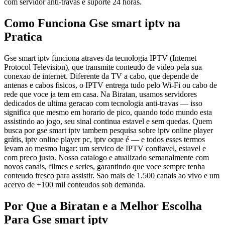
com servidor anti-travas e suporte 24 horas.
Como Funciona Gse smart iptv na
Pratica
Gse smart iptv funciona atraves da tecnologia IPTV (Internet
Protocol Television), que transmite conteudo de video pela sua
conexao de internet. Diferente da TV a cabo, que depende de
antenas e cabos fisicos, o IPTV entrega tudo pelo Wi-Fi ou cabo de
rede que voce ja tem em casa. Na Biratan, usamos servidores
dedicados de ultima geracao com tecnologia anti-travas — isso
significa que mesmo em horario de pico, quando todo mundo esta
assistindo ao jogo, seu sinal continua estavel e sem quedas. Quem
busca por gse smart iptv tambem pesquisa sobre iptv online player
grátis, iptv online player pc, iptv oque é — e todos esses termos
levam ao mesmo lugar: um servico de IPTV confiavel, estavel e
com preco justo. Nosso catalogo e atualizado semanalmente com
novos canais, filmes e series, garantindo que voce sempre tenha
conteudo fresco para assistir. Sao mais de 1.500 canais ao vivo e um
acervo de +100 mil conteudos sob demanda.
Por Que a Biratan e a Melhor Escolha
Para Gse smart iptv